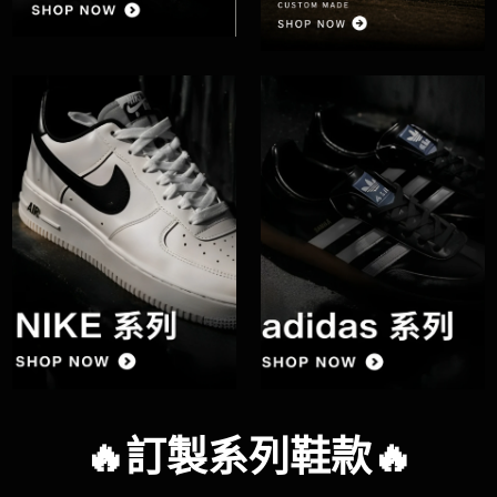
🔥訂製系列鞋款🔥